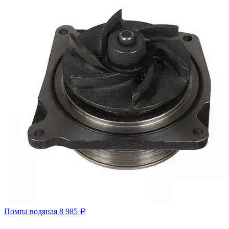
Помпа водяная
8 985
Р