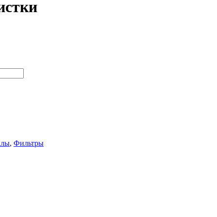
истки
алы
,
Фильтры