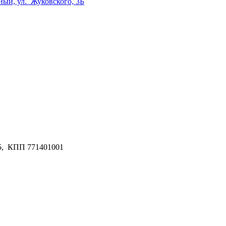
дный, ул. Жуковского, 3Б
5, КПП 771401001