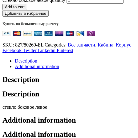
Стекло боковое левое quantity
Add to cart
Добавить в избранное
Купить по безналичному расчету
SKU:
827/80269-EL
Categories:
Все запчасти
,
Кабина
,
Корпус
Facebook
Twitter
Linkedin
Pinterest
Description
Additional information
Description
Description
стекло боковое левое
Additional information
Additional information